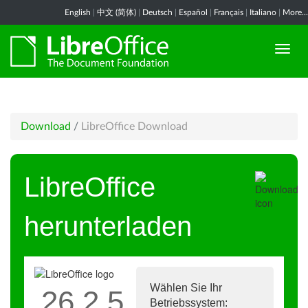
English
|
中文 (简体)
|
Deutsch
|
Español
|
Français
|
Italiano
|
More...
Download
/
LibreOffice Download
LibreOffice
herunterladen
Wählen Sie Ihr
26.2.5
Betriebssystem: