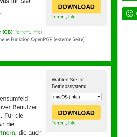
was für Sie!
DOWNLOAD
e
Torrent
,
Info
h (GB)
(
Torrent
,
Info
)
 neue Funktion OpenPGP (externe Seite)
Wählen Sie Ihr
Betriebssystem:
mensumfeld
iver Benutzer
DOWNLOAD
. Für die
Torrent
,
Info
ir die
rtnern
, die auch