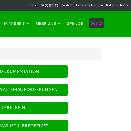
English
|
中文 (简体)
|
Deutsch
|
Español
|
Français
|
Italiano
|
More...
MITARBEIT
ÜBER UNS
SPENDE
DOKUMENTATION
SYSTEMANFORDERUNGEN
DABEI SEIN
WAS IST LIBREOFFICE?