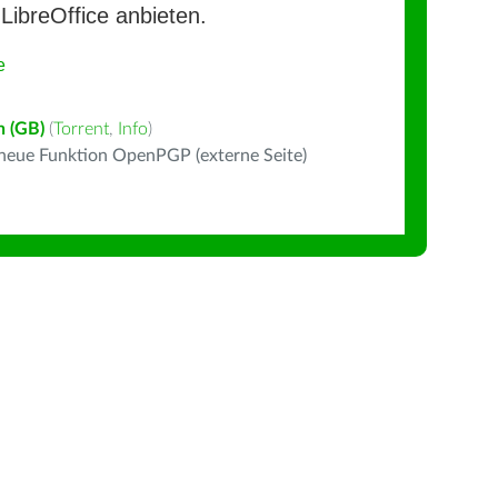
LibreOffice anbieten.
e
h (GB)
(
Torrent
,
Info
)
 neue Funktion OpenPGP (externe Seite)