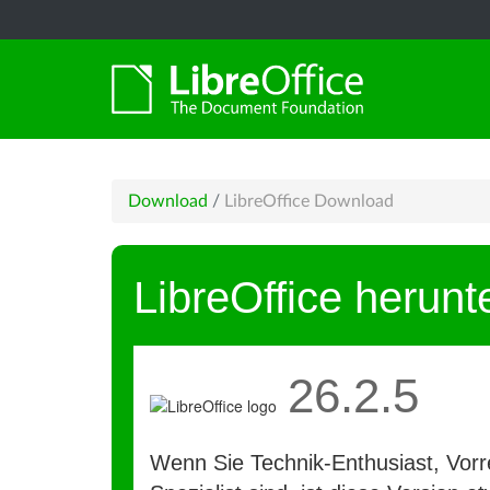
Download
/
LibreOffice Download
LibreOffice herunt
26.2.5
Wenn Sie Technik-Enthusiast, Vorre