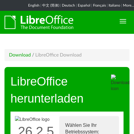
English
|
中文 (简体)
|
Deutsch
|
Español
|
Français
|
Italiano
|
More...
Download
/
LibreOffice Download
LibreOffice
herunterladen
Wählen Sie Ihr
26.2.5
Betriebssystem: