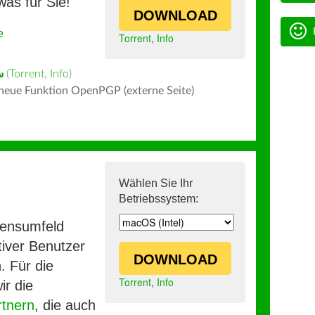
was für Sie!
DOWNLOAD
e
Torrent
,
Info
ی
(
Torrent
,
Info
)
 neue Funktion OpenPGP (externe Seite)
Wählen Sie Ihr
Betriebssystem:
mensumfeld
iver Benutzer
DOWNLOAD
. Für die
Torrent
,
Info
ir die
rtnern
, die auch