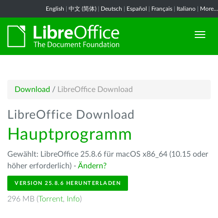
English
|
中文 (简体)
|
Deutsch
|
Español
|
Français
|
Italiano
|
More...
Download
/
LibreOffice Download
LibreOffice Download
Hauptprogramm
Gewählt: LibreOffice 25.8.6 für macOS x86_64 (10.15 oder
höher erforderlich) -
Ändern?
VERSION 25.8.6 HERUNTERLADEN
296 MB (
Torrent
,
Info
)