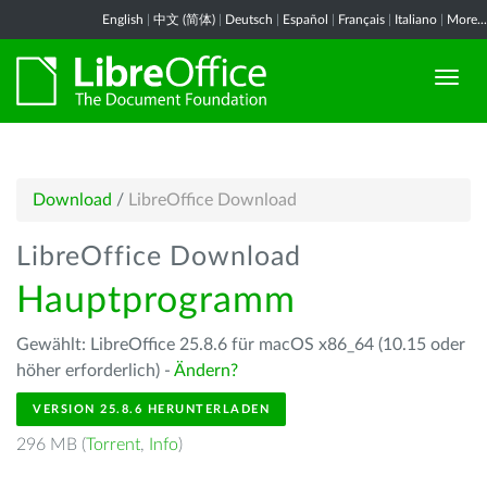
English
|
中文 (简体)
|
Deutsch
|
Español
|
Français
|
Italiano
|
More...
Download
/
LibreOffice Download
LibreOffice Download
Hauptprogramm
Gewählt: LibreOffice 25.8.6 für macOS x86_64 (10.15 oder
höher erforderlich) -
Ändern?
VERSION 25.8.6 HERUNTERLADEN
296 MB (
Torrent
,
Info
)