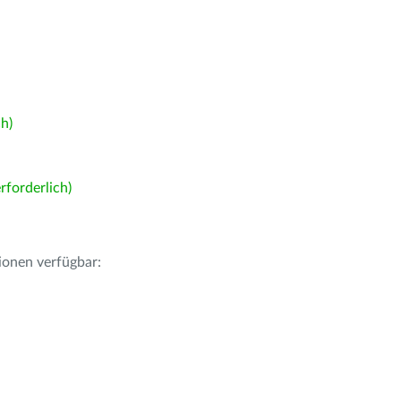
h)
forderlich)
ionen verfügbar: