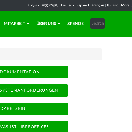
English
|
中文 (简体)
|
Deutsch
|
Español
|
Français
|
Italiano
|
More...
MITARBEIT
ÜBER UNS
SPENDE
DOKUMENTATION
SYSTEMANFORDERUNGEN
DABEI SEIN
WAS IST LIBREOFFICE?