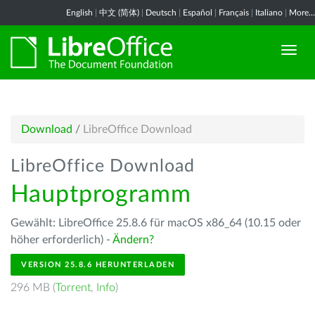
English
|
中文 (简体)
|
Deutsch
|
Español
|
Français
|
Italiano
|
More...
Download
/
LibreOffice Download
LibreOffice Download
Hauptprogramm
Gewählt: LibreOffice 25.8.6 für macOS x86_64 (10.15 oder
höher erforderlich) -
Ändern?
VERSION 25.8.6 HERUNTERLADEN
296 MB (
Torrent
,
Info
)