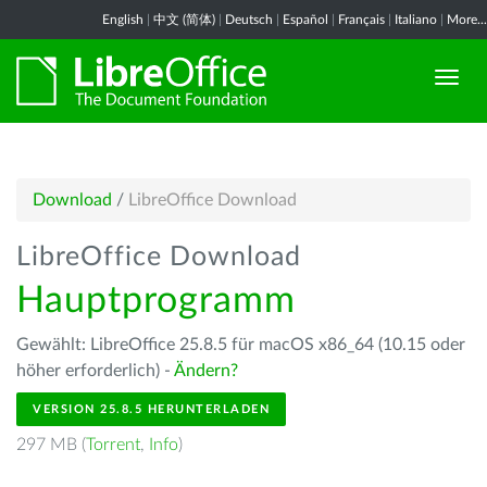
English
|
中文 (简体)
|
Deutsch
|
Español
|
Français
|
Italiano
|
More...
Download
/
LibreOffice Download
LibreOffice Download
Hauptprogramm
Gewählt: LibreOffice 25.8.5 für macOS x86_64 (10.15 oder
höher erforderlich) -
Ändern?
VERSION 25.8.5 HERUNTERLADEN
297 MB (
Torrent
,
Info
)