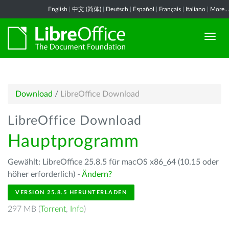
English
|
中文 (简体)
|
Deutsch
|
Español
|
Français
|
Italiano
|
More...
Download
/
LibreOffice Download
LibreOffice Download
Hauptprogramm
Gewählt: LibreOffice 25.8.5 für macOS x86_64 (10.15 oder
höher erforderlich) -
Ändern?
VERSION 25.8.5 HERUNTERLADEN
297 MB (
Torrent
,
Info
)