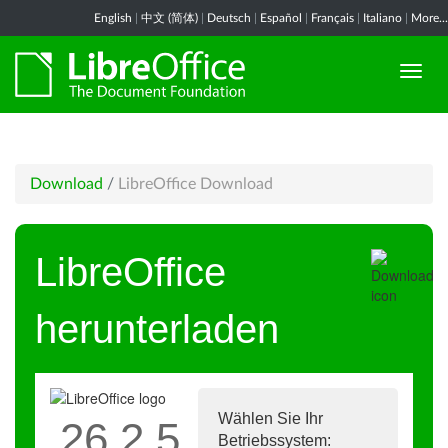
English
|
中文 (简体)
|
Deutsch
|
Español
|
Français
|
Italiano
|
More...
Download
/
LibreOffice Download
LibreOffice
herunterladen
Wählen Sie Ihr
26.2.5
Betriebssystem: