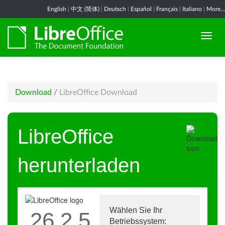
English
|
中文 (简体)
|
Deutsch
|
Español
|
Français
|
Italiano
|
More...
Download
/
LibreOffice Download
LibreOffice
herunterladen
Wählen Sie Ihr
26.2.5
Betriebssystem: