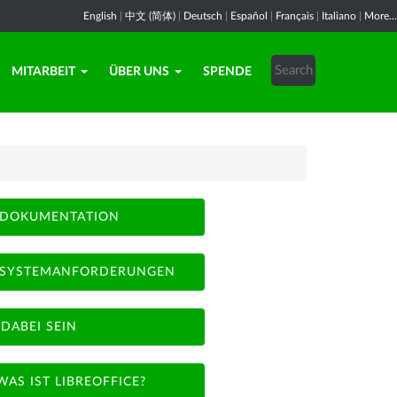
English
|
中文 (简体)
|
Deutsch
|
Español
|
Français
|
Italiano
|
More...
MITARBEIT
ÜBER UNS
SPENDE
DOKUMENTATION
SYSTEMANFORDERUNGEN
DABEI SEIN
WAS IST LIBREOFFICE?