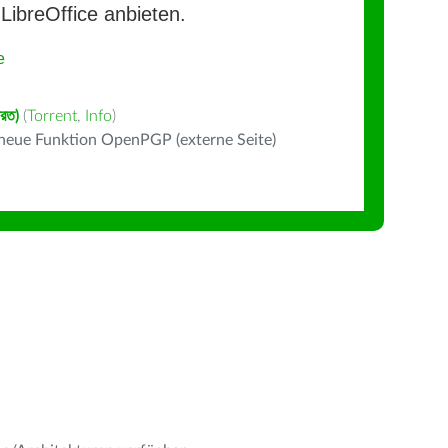
LibreOffice anbieten.
e
ারত)
(
Torrent
,
Info
)
 neue Funktion OpenPGP (externe Seite)