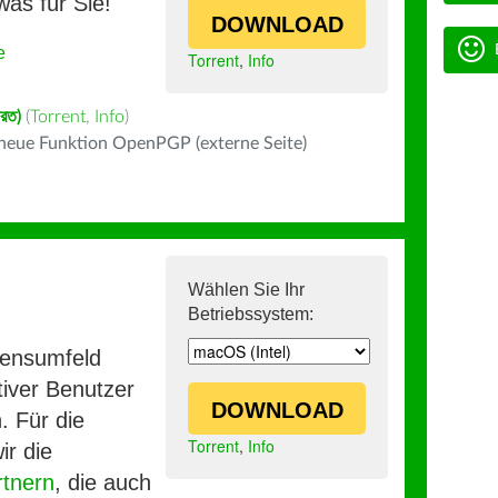
was für Sie!
DOWNLOAD
e
Torrent
,
Info
ারত)
(
Torrent
,
Info
)
 neue Funktion OpenPGP (externe Seite)
Wählen Sie Ihr
Betriebssystem:
mensumfeld
iver Benutzer
DOWNLOAD
. Für die
Torrent
,
Info
ir die
rtnern
, die auch