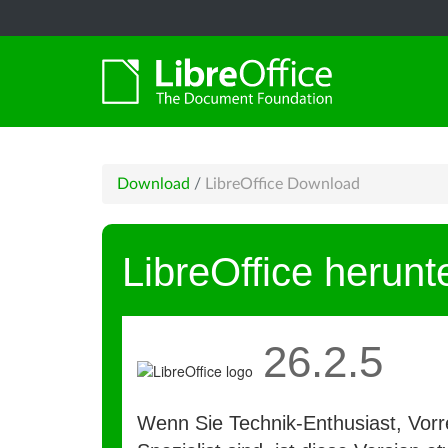
Download
/
LibreOffice Download
LibreOffice herunt
26.2.5
Wenn Sie Technik-Enthusiast, Vorre