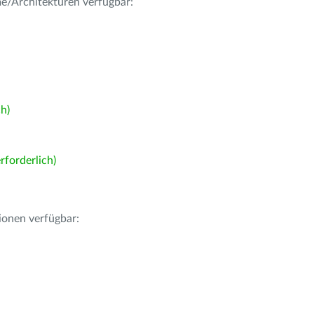
me/Architekturen verfügbar:
h)
forderlich)
ionen verfügbar: