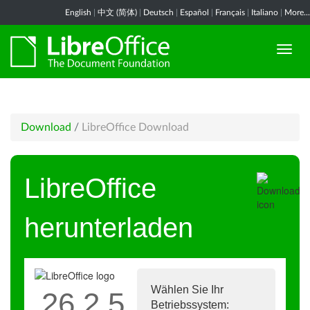
English
|
中文 (简体)
|
Deutsch
|
Español
|
Français
|
Italiano
|
More...
Download
/
LibreOffice Download
LibreOffice
herunterladen
Wählen Sie Ihr
26.2.5
Betriebssystem: