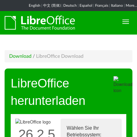
English
|
中文 (简体)
|
Deutsch
|
Español
|
Français
|
Italiano
|
More...
Download
/
LibreOffice Download
LibreOffice
herunterladen
Wählen Sie Ihr
26.2.5
Betriebssystem: