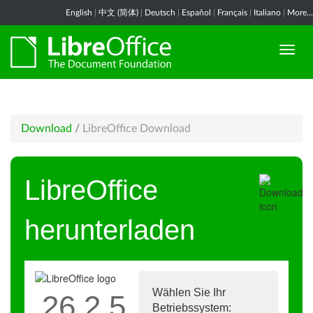
English
|
中文 (简体)
|
Deutsch
|
Español
|
Français
|
Italiano
|
More...
Download
/
LibreOffice Download
LibreOffice
herunterladen
Wählen Sie Ihr
26.2.5
Betriebssystem: