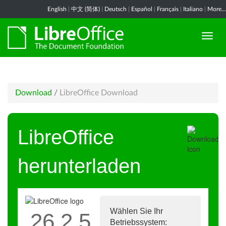
English
|
中文 (简体)
|
Deutsch
|
Español
|
Français
|
Italiano
|
More...
Download
/
LibreOffice Download
LibreOffice
herunterladen
Wählen Sie Ihr
26.2.5
Betriebssystem: