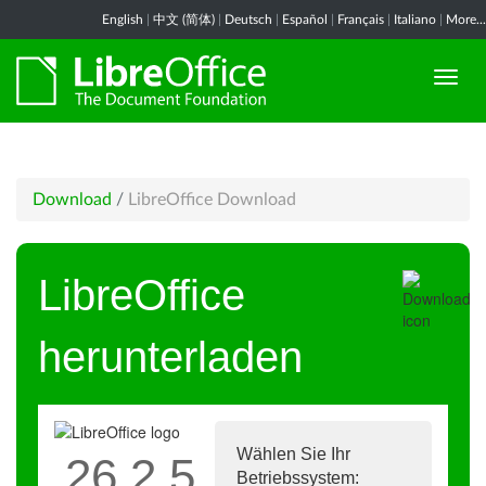
English
|
中文 (简体)
|
Deutsch
|
Español
|
Français
|
Italiano
|
More...
Download
/
LibreOffice Download
LibreOffice
herunterladen
Wählen Sie Ihr
26.2.5
Betriebssystem: