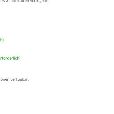
me/Architekturen verfügbar:
h)
forderlich)
ionen verfügbar: