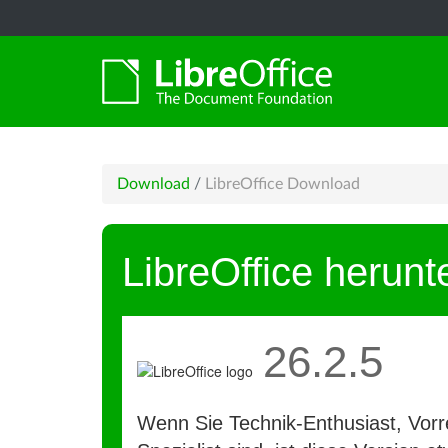
Download
/
LibreOffice Download
LibreOffice herunt
26.2.5
Wenn Sie Technik-Enthusiast, Vorre