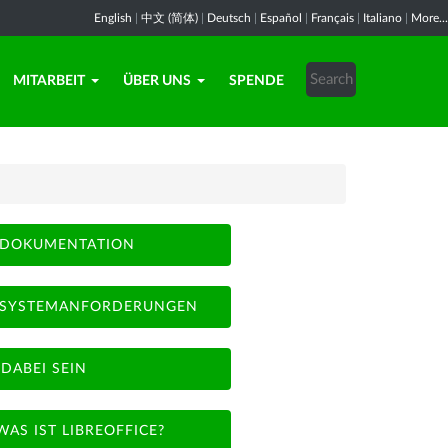
English
|
中文 (简体)
|
Deutsch
|
Español
|
Français
|
Italiano
|
More...
MITARBEIT
ÜBER UNS
SPENDE
DOKUMENTATION
SYSTEMANFORDERUNGEN
DABEI SEIN
WAS IST LIBREOFFICE?