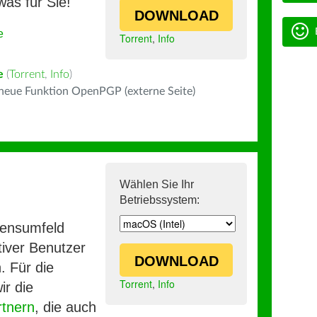
was für Sie!
DOWNLOAD
e
Torrent
,
Info
e
(
Torrent
,
Info
)
 neue Funktion OpenPGP (externe Seite)
Wählen Sie Ihr
Betriebssystem:
mensumfeld
iver Benutzer
DOWNLOAD
. Für die
Torrent
,
Info
ir die
rtnern
, die auch