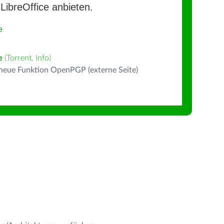
LibreOffice anbieten.
e
e
(
Torrent
,
Info
)
 neue Funktion OpenPGP (externe Seite)