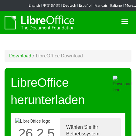
English
|
中文 (简体)
|
Deutsch
|
Español
|
Français
|
Italiano
|
More...
Download
/
LibreOffice Download
LibreOffice
herunterladen
Wählen Sie Ihr
26.2.5
Betriebssystem: