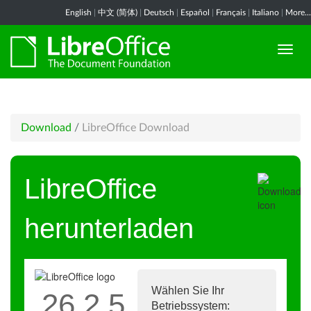
English
|
中文 (简体)
|
Deutsch
|
Español
|
Français
|
Italiano
|
More...
Download
/
LibreOffice Download
LibreOffice
herunterladen
Wählen Sie Ihr
26.2.5
Betriebssystem: