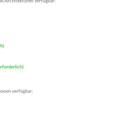
me/Architekturen verfügbar:
h)
forderlich)
ionen verfügbar: