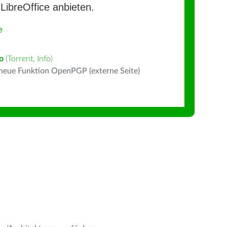
LibreOffice anbieten.
e
o
(
Torrent
,
Info
)
 neue Funktion OpenPGP (externe Seite)