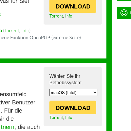
was für Sie!
DOWNLOAD
e
Torrent
,
Info
o
(
Torrent
,
Info
)
 neue Funktion OpenPGP (externe Seite)
Wählen Sie Ihr
Betriebssystem:
mensumfeld
iver Benutzer
DOWNLOAD
. Für die
Torrent
,
Info
ir die
rtnern
, die auch