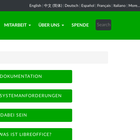
English
|
中文 (简体)
|
Deutsch
|
Español
|
Français
|
Italiano
|
More...
MITARBEIT
ÜBER UNS
SPENDE
DOKUMENTATION
SYSTEMANFORDERUNGEN
DABEI SEIN
WAS IST LIBREOFFICE?