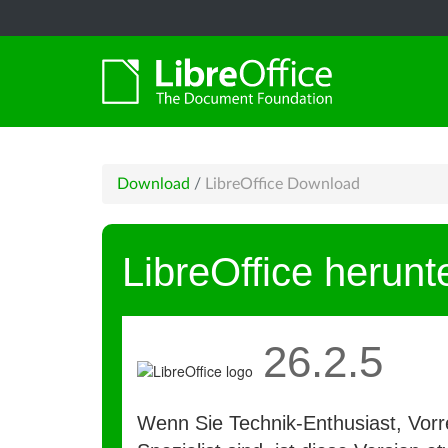
Download
/
LibreOffice Download
LibreOffice herunt
26.2.5
Wenn Sie Technik-Enthusiast, Vorre