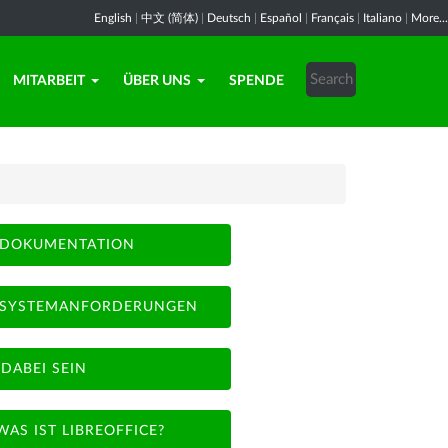
English
|
中文 (简体)
|
Deutsch
|
Español
|
Français
|
Italiano
|
More...
MITARBEIT
ÜBER UNS
SPENDE
DOKUMENTATION
SYSTEMANFORDERUNGEN
DABEI SEIN
WAS IST LIBREOFFICE?