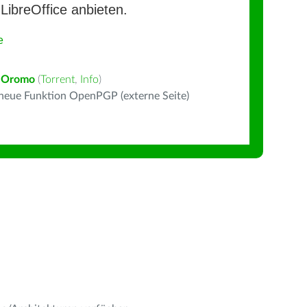
LibreOffice anbieten.
e
 Oromo
(
Torrent
,
Info
)
 neue Funktion OpenPGP (externe Seite)