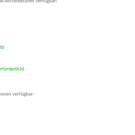
me/Architekturen verfügbar:
h)
forderlich)
ionen verfügbar: