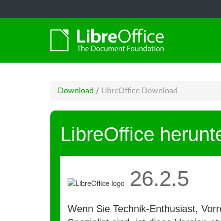
Download
/
LibreOffice Download
LibreOffice herunt
26.2.5
Wenn Sie Technik-Enthusiast, Vorre