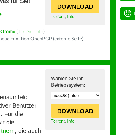
was für Sie!
DOWNLOAD
e
Torrent
,
Info
 Oromo
(
Torrent
,
Info
)
 neue Funktion OpenPGP (externe Seite)
Wählen Sie Ihr
Betriebssystem:
mensumfeld
iver Benutzer
DOWNLOAD
. Für die
Torrent
,
Info
ir die
rtnern
, die auch