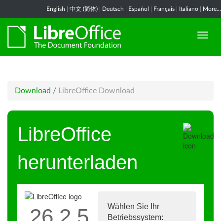
English
|
中文 (简体)
|
Deutsch
|
Español
|
Français
|
Italiano
|
More...
Download
/
LibreOffice Download
LibreOffice
herunterladen
Wählen Sie Ihr
26.2.5
Betriebssystem: