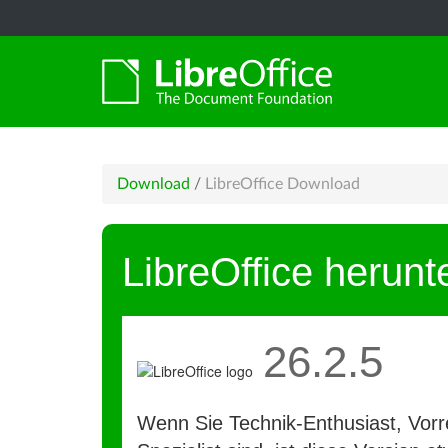
Download
/
LibreOffice Download
LibreOffice herunt
26.2.5
Wenn Sie Technik-Enthusiast, Vorre