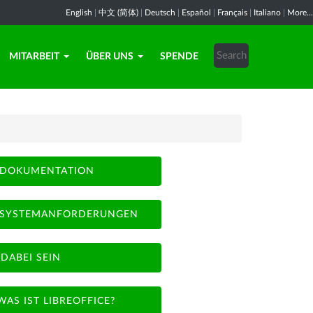
English
|
中文 (简体)
|
Deutsch
|
Español
|
Français
|
Italiano
|
More...
MITARBEIT
ÜBER UNS
SPENDE
DOKUMENTATION
SYSTEMANFORDERUNGEN
DABEI SEIN
WAS IST LIBREOFFICE?