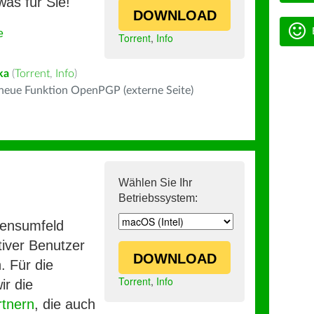
was für Sie!
DOWNLOAD
e
Torrent
,
Info
ka
(
Torrent
,
Info
)
 neue Funktion OpenPGP (externe Seite)
Wählen Sie Ihr
Betriebssystem:
mensumfeld
iver Benutzer
DOWNLOAD
. Für die
Torrent
,
Info
ir die
rtnern
, die auch