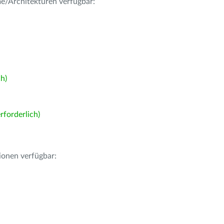
me/Architekturen verfügbar:
h)
forderlich)
ionen verfügbar: