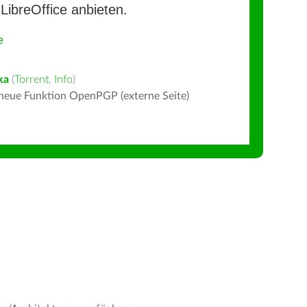
LibreOffice anbieten.
e
ka
(
Torrent
,
Info
)
 neue Funktion OpenPGP (externe Seite)