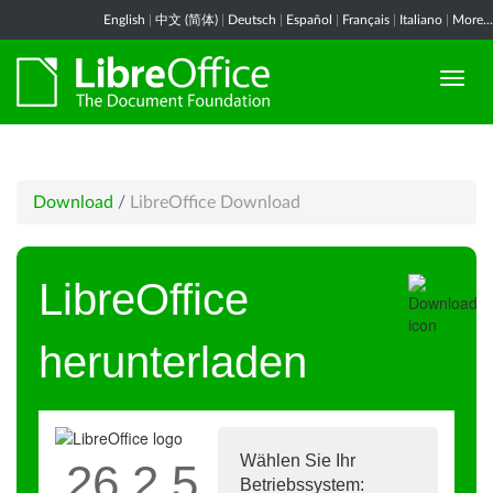
English
|
中文 (简体)
|
Deutsch
|
Español
|
Français
|
Italiano
|
More...
Download
/
LibreOffice Download
LibreOffice
herunterladen
Wählen Sie Ihr
26.2.5
Betriebssystem: