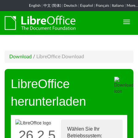
English
|
中文 (简体)
|
Deutsch
|
Español
|
Français
|
Italiano
|
More...
Download
/
LibreOffice Download
LibreOffice
herunterladen
Wählen Sie Ihr
26.2.5
Betriebssystem: