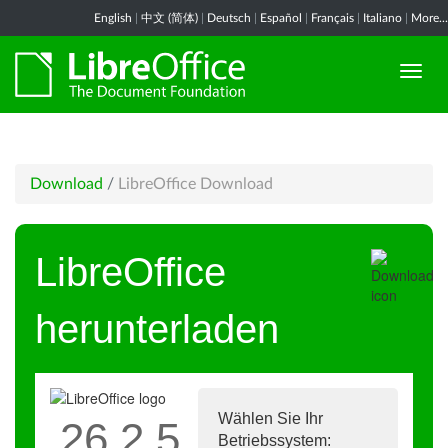
English
|
中文 (简体)
|
Deutsch
|
Español
|
Français
|
Italiano
|
More...
Download
/
LibreOffice Download
LibreOffice
herunterladen
Wählen Sie Ihr
26.2.5
Betriebssystem: