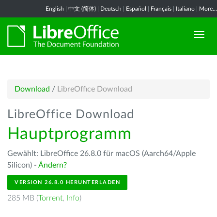
English
|
中文 (简体)
|
Deutsch
|
Español
|
Français
|
Italiano
|
More...
Download
/
LibreOffice Download
LibreOffice Download
Hauptprogramm
Gewählt: LibreOffice 26.8.0 für macOS (Aarch64/Apple
Silicon) -
Ändern?
VERSION 26.8.0 HERUNTERLADEN
285 MB (
Torrent
,
Info
)