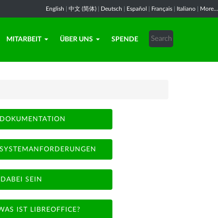
English
|
中文 (简体)
|
Deutsch
|
Español
|
Français
|
Italiano
|
More...
MITARBEIT
ÜBER UNS
SPENDE
DOKUMENTATION
SYSTEMANFORDERUNGEN
DABEI SEIN
WAS IST LIBREOFFICE?