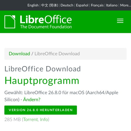
English
|
中文 (简体)
|
Deutsch
|
Español
|
Français
|
Italiano
|
More...
Download
/
LibreOffice Download
LibreOffice Download
Hauptprogramm
Gewählt: LibreOffice 26.8.0 für macOS (Aarch64/Apple
Silicon) -
Ändern?
VERSION 26.8.0 HERUNTERLADEN
285 MB (
Torrent
,
Info
)