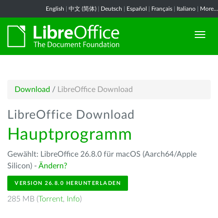
English
|
中文 (简体)
|
Deutsch
|
Español
|
Français
|
Italiano
|
More...
Download
/
LibreOffice Download
LibreOffice Download
Hauptprogramm
Gewählt: LibreOffice 26.8.0 für macOS (Aarch64/Apple
Silicon) -
Ändern?
VERSION 26.8.0 HERUNTERLADEN
285 MB (
Torrent
,
Info
)