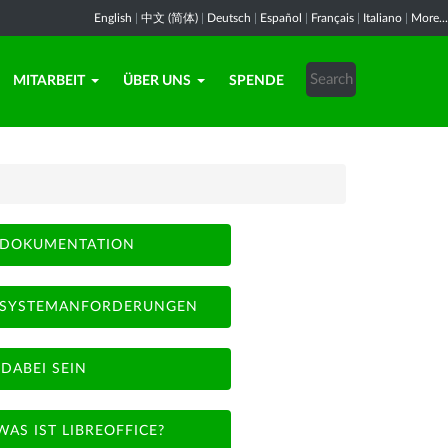
English
|
中文 (简体)
|
Deutsch
|
Español
|
Français
|
Italiano
|
More...
MITARBEIT
ÜBER UNS
SPENDE
DOKUMENTATION
SYSTEMANFORDERUNGEN
DABEI SEIN
WAS IST LIBREOFFICE?