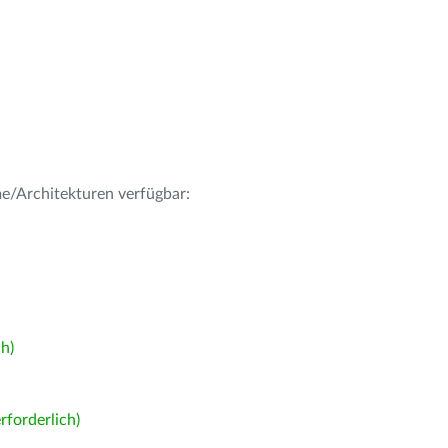
me/Architekturen verfügbar:
h)
forderlich)