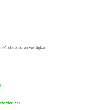
me/Architekturen verfügbar:
h)
forderlich)