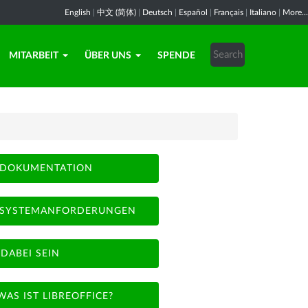
English
|
中文 (简体)
|
Deutsch
|
Español
|
Français
|
Italiano
|
More...
MITARBEIT
ÜBER UNS
SPENDE
DOKUMENTATION
SYSTEMANFORDERUNGEN
DABEI SEIN
WAS IST LIBREOFFICE?