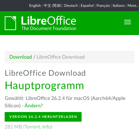
English
|
中文 (简体)
|
Deutsch
|
Español
|
Français
|
Italiano
|
More...
Download
/
LibreOffice Download
LibreOffice Download
Hauptprogramm
Gewählt: LibreOffice 26.2.4 für macOS (Aarch64/Apple
Silicon) -
Ändern?
VERSION 26.2.4 HERUNTERLADEN
281 MB (
Torrent
,
Info
)