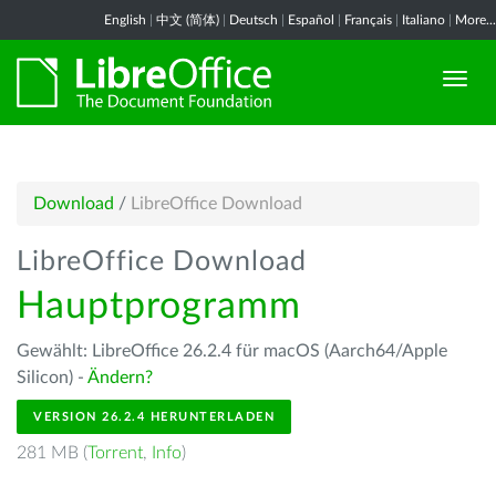
English
|
中文 (简体)
|
Deutsch
|
Español
|
Français
|
Italiano
|
More...
Download
/
LibreOffice Download
LibreOffice Download
Hauptprogramm
Gewählt: LibreOffice 26.2.4 für macOS (Aarch64/Apple
Silicon) -
Ändern?
VERSION 26.2.4 HERUNTERLADEN
281 MB (
Torrent
,
Info
)