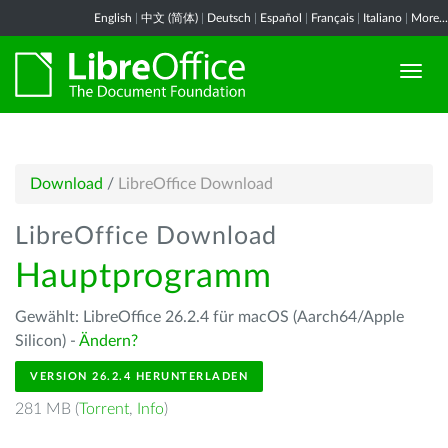
English
|
中文 (简体)
|
Deutsch
|
Español
|
Français
|
Italiano
|
More...
Download
/
LibreOffice Download
LibreOffice Download
Hauptprogramm
Gewählt: LibreOffice 26.2.4 für macOS (Aarch64/Apple
Silicon) -
Ändern?
VERSION 26.2.4 HERUNTERLADEN
281 MB (
Torrent
,
Info
)