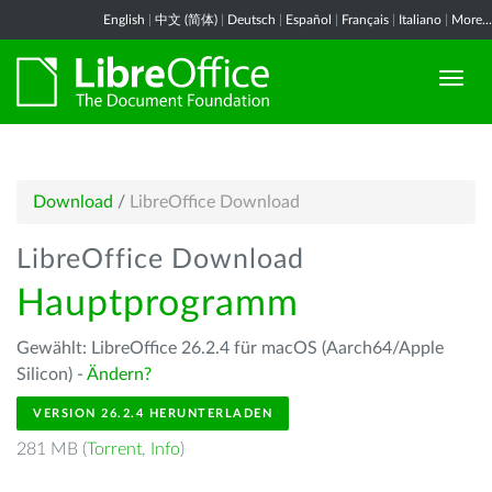
English
|
中文 (简体)
|
Deutsch
|
Español
|
Français
|
Italiano
|
More...
Download
/
LibreOffice Download
LibreOffice Download
Hauptprogramm
Gewählt: LibreOffice 26.2.4 für macOS (Aarch64/Apple
Silicon) -
Ändern?
VERSION 26.2.4 HERUNTERLADEN
281 MB (
Torrent
,
Info
)