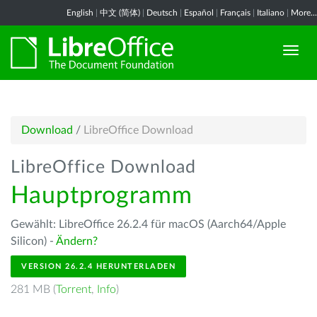
English
|
中文 (简体)
|
Deutsch
|
Español
|
Français
|
Italiano
|
More...
Download
/
LibreOffice Download
LibreOffice Download
Hauptprogramm
Gewählt: LibreOffice 26.2.4 für macOS (Aarch64/Apple
Silicon) -
Ändern?
VERSION 26.2.4 HERUNTERLADEN
281 MB (
Torrent
,
Info
)