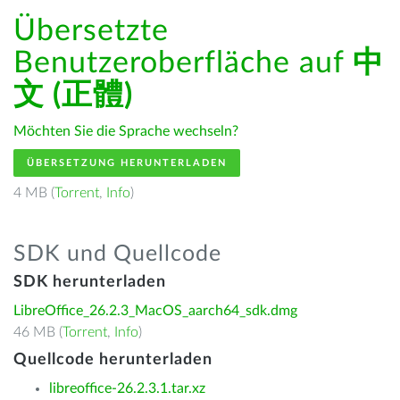
Übersetzte
Benutzeroberfläche auf
中
文 (正體)
Möchten Sie die Sprache wechseln?
ÜBERSETZUNG HERUNTERLADEN
4 MB (
Torrent
,
Info
)
SDK und Quellcode
SDK herunterladen
LibreOffice_26.2.3_MacOS_aarch64_sdk.dmg
46 MB (
Torrent
,
Info
)
Quellcode herunterladen
libreoffice-26.2.3.1.tar.xz