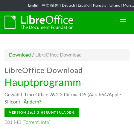
English
|
中文 (简体)
|
Deutsch
|
Español
|
Français
|
Italiano
|
More...
Download
/
LibreOffice Download
LibreOffice Download
Hauptprogramm
Gewählt: LibreOffice 26.2.3 für macOS (Aarch64/Apple
Silicon) -
Ändern?
VERSION 26.2.3 HERUNTERLADEN
281 MB (
Torrent
,
Info
)