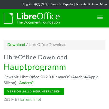
English
|
中文 (简体)
|
Deutsch
|
Español
|
Français
|
Italiano
|
More...
Download
/
LibreOffice Download
LibreOffice Download
Hauptprogramm
Gewählt: LibreOffice 26.2.3 für macOS (Aarch64/Apple
Silicon) -
Ändern?
VERSION 26.2.3 HERUNTERLADEN
281 MB (
Torrent
,
Info
)