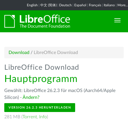
English
|
中文 (简体)
|
Deutsch
|
Español
|
Français
|
Italiano
|
More...
Download
/
LibreOffice Download
LibreOffice Download
Hauptprogramm
Gewählt: LibreOffice 26.2.3 für macOS (Aarch64/Apple
Silicon) -
Ändern?
VERSION 26.2.3 HERUNTERLADEN
281 MB (
Torrent
,
Info
)