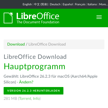
English
|
中文 (简体)
|
Deutsch
|
Español
|
Français
|
Italiano
|
More...
Download
/
LibreOffice Download
LibreOffice Download
Hauptprogramm
Gewählt: LibreOffice 26.2.3 für macOS (Aarch64/Apple
Silicon) -
Ändern?
VERSION 26.2.3 HERUNTERLADEN
281 MB (
Torrent
,
Info
)