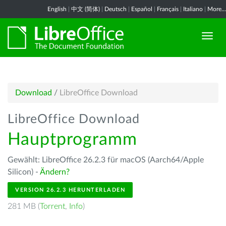
English
|
中文 (简体)
|
Deutsch
|
Español
|
Français
|
Italiano
|
More...
Download
/
LibreOffice Download
LibreOffice Download
Hauptprogramm
Gewählt: LibreOffice 26.2.3 für macOS (Aarch64/Apple
Silicon) -
Ändern?
VERSION 26.2.3 HERUNTERLADEN
281 MB (
Torrent
,
Info
)