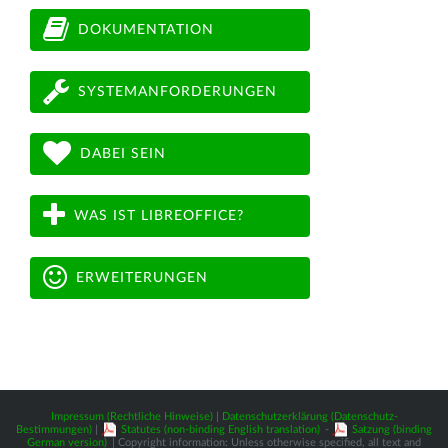
DOKUMENTATION
SYSTEMANFORDERUNGEN
DABEI SEIN
WAS IST LIBREOFFICE?
ERWEITERUNGEN
Impressum (Rechtliche Hinweise)
|
Datenschutzerklärung (Datenschutz-
Bestimmungen)
|
Statutes (non-binding English translation)
-
Satzung (binding
German version)
| Copyright information: Unless otherwise specified, all text and