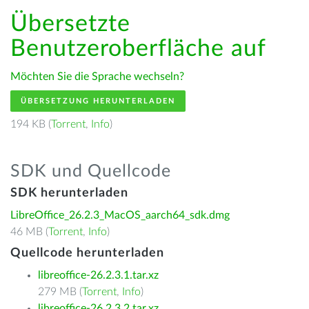
Übersetzte
Benutzeroberfläche auf
Möchten Sie die Sprache wechseln?
ÜBERSETZUNG HERUNTERLADEN
194 KB (
Torrent
,
Info
)
SDK und Quellcode
SDK herunterladen
LibreOffice_26.2.3_MacOS_aarch64_sdk.dmg
46 MB (
Torrent
,
Info
)
Quellcode herunterladen
libreoffice-26.2.3.1.tar.xz
279 MB (
Torrent
,
Info
)
libreoffice-26.2.3.2.tar.xz