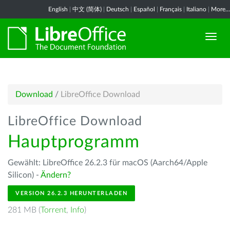
English
|
中文 (简体)
|
Deutsch
|
Español
|
Français
|
Italiano
|
More...
Download
/
LibreOffice Download
LibreOffice Download
Hauptprogramm
Gewählt: LibreOffice 26.2.3 für macOS (Aarch64/Apple
Silicon) -
Ändern?
VERSION 26.2.3 HERUNTERLADEN
281 MB (
Torrent
,
Info
)