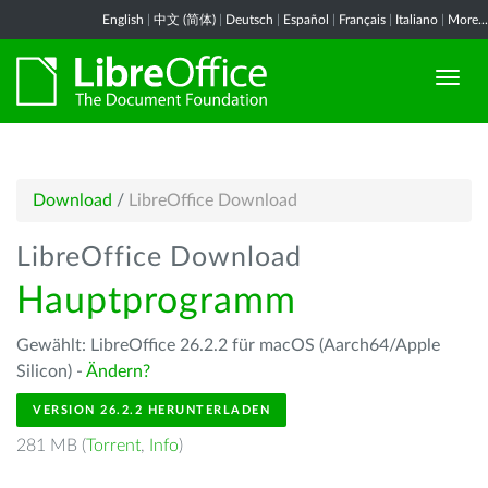
English
|
中文 (简体)
|
Deutsch
|
Español
|
Français
|
Italiano
|
More...
Download
/
LibreOffice Download
LibreOffice Download
Hauptprogramm
Gewählt: LibreOffice 26.2.2 für macOS (Aarch64/Apple
Silicon) -
Ändern?
VERSION 26.2.2 HERUNTERLADEN
281 MB (
Torrent
,
Info
)