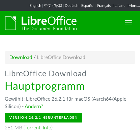
English
|
中文 (简体)
|
Deutsch
|
Español
|
Français
|
Italiano
|
More...
Download
/
LibreOffice Download
LibreOffice Download
Hauptprogramm
Gewählt: LibreOffice 26.2.1 für macOS (Aarch64/Apple
Silicon) -
Ändern?
VERSION 26.2.1 HERUNTERLADEN
281 MB (
Torrent
,
Info
)