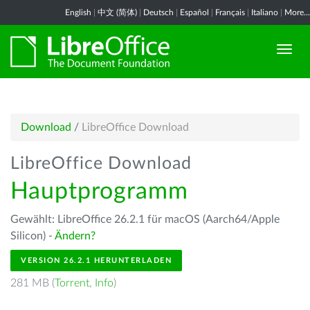
English
|
中文 (简体)
|
Deutsch
|
Español
|
Français
|
Italiano
|
More...
Download
/
LibreOffice Download
LibreOffice Download
Hauptprogramm
Gewählt: LibreOffice 26.2.1 für macOS (Aarch64/Apple
Silicon) -
Ändern?
VERSION 26.2.1 HERUNTERLADEN
281 MB (
Torrent
,
Info
)