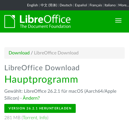
English
|
中文 (简体)
|
Deutsch
|
Español
|
Français
|
Italiano
|
More...
Download
/
LibreOffice Download
LibreOffice Download
Hauptprogramm
Gewählt: LibreOffice 26.2.1 für macOS (Aarch64/Apple
Silicon) -
Ändern?
VERSION 26.2.1 HERUNTERLADEN
281 MB (
Torrent
,
Info
)