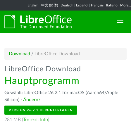
English
|
中文 (简体)
|
Deutsch
|
Español
|
Français
|
Italiano
|
More...
Download
/
LibreOffice Download
LibreOffice Download
Hauptprogramm
Gewählt: LibreOffice 26.2.1 für macOS (Aarch64/Apple
Silicon) -
Ändern?
VERSION 26.2.1 HERUNTERLADEN
281 MB (
Torrent
,
Info
)